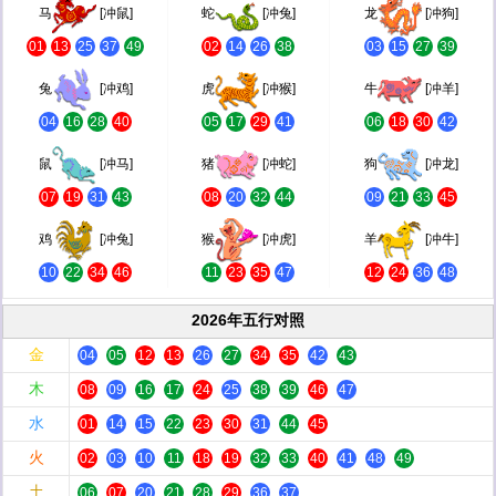
马
[冲鼠]
蛇
[冲兔]
龙
[冲狗]
01
13
25
37
49
02
14
26
38
03
15
27
39
兔
[冲鸡]
虎
[冲猴]
牛
[冲羊]
04
16
28
40
05
17
29
41
06
18
30
42
鼠
[冲马]
猪
[冲蛇]
狗
[冲龙]
07
19
31
43
08
20
32
44
09
21
33
45
鸡
[冲兔]
猴
[冲虎]
羊
[冲牛]
10
22
34
46
11
23
35
47
12
24
36
48
2026年五行对照
金
04
05
12
13
26
27
34
35
42
43
木
08
09
16
17
24
25
38
39
46
47
水
01
14
15
22
23
30
31
44
45
火
02
03
10
11
18
19
32
33
40
41
48
49
土
06
07
20
21
28
29
36
37